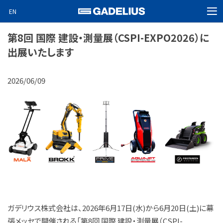
EN
MEN
ホーム
第8回 国際 建設・測量展（CSPI-EXPO2026）に
出展いたします
製品情報
企業情報
2026/06/09
ニュース
ビデオニュース
Special projects
採用情報
お問い合わせ
ガデリウス株式会社は、2026年6月17日(水)から6月20日(土)に幕
検索
張メッセで開催される「第8回 国際 建設・測量展（CSPI-