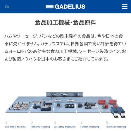
EN
MEN
ホーム
食品加工機械・食品原料
製品情報
ハムやソーセージ、パンなどの欧米発祥の食品は、今や日本の食
卓に欠かせません。ガデリウスでは、世界各国で高い評価を得てい
企業情報
るヨーロッパの高効率な食肉加工機械、ソーセージ製造ライン、お
ニュース
よび製造ノウハウを日本のお客さまにご紹介しています。
ビデオニュース
Special projects
採用情報
お問い合わせ
検索